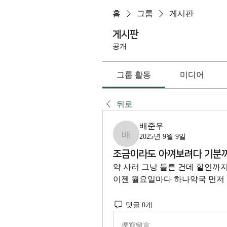
홈
그룹
게시판
게시판
공개
그룹 활동
미디어
뒤로
배준우
2025년 9월 9일
배준우
조금이라도 아껴보려다 기분
약 사러 그냥 들른 건데 할인까지
이젠 월요일마다 하나약국 먼저 
댓글 0개
撰寫留言......