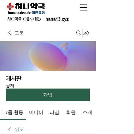
hana13.xyz
하나약국 다음도메인:
그룹
게시판
공개
가입
그룹 활동
미디어
파일
회원
소개
뒤로