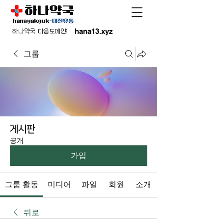
hana13.xyz
하나약국 다음도메인:
그룹
게시판
공개
가입
그룹 활동
미디어
파일
회원
소개
뒤로