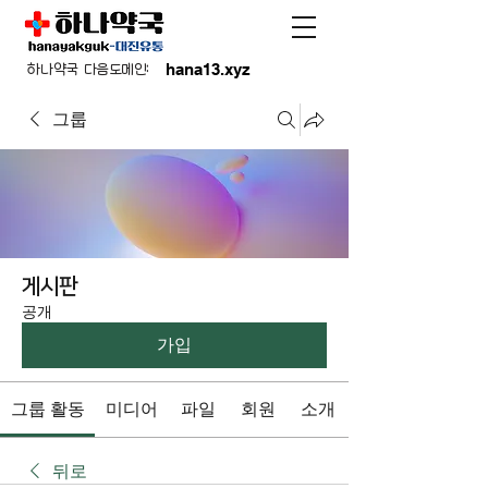
hana13.xyz
하나약국 다음도메인:
그룹
게시판
공개
가입
그룹 활동
미디어
파일
회원
소개
뒤로