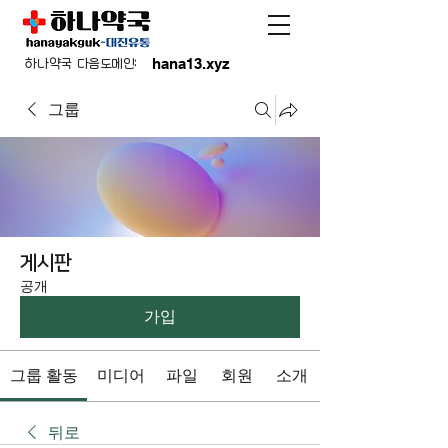
hana13.xyz
하나약국 다음도메인:
그룹
게시판
공개
가입
그룹 활동
미디어
파일
회원
소개
뒤로