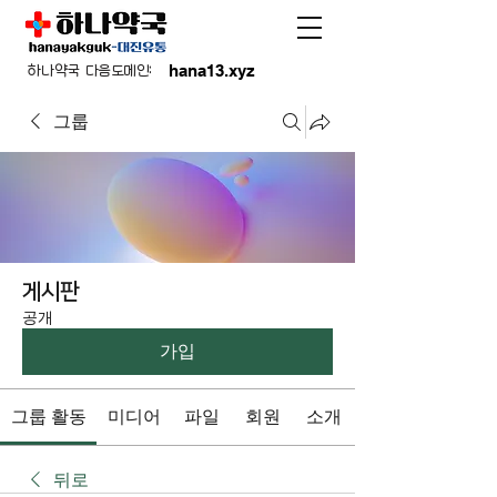
hana13.xyz
하나약국 다음도메인:
그룹
게시판
공개
가입
그룹 활동
미디어
파일
회원
소개
뒤로