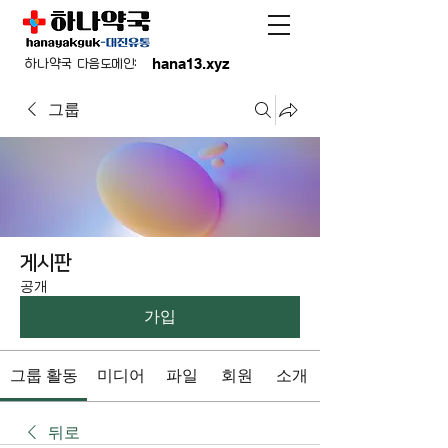
hana13.xyz
하나약국 다음도메인:
그룹
게시판
공개
가입
그룹 활동
미디어
파일
회원
소개
뒤로