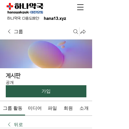
hana13.xyz
하나약국 다음도메인:
그룹
게시판
공개
가입
그룹 활동
미디어
파일
회원
소개
뒤로