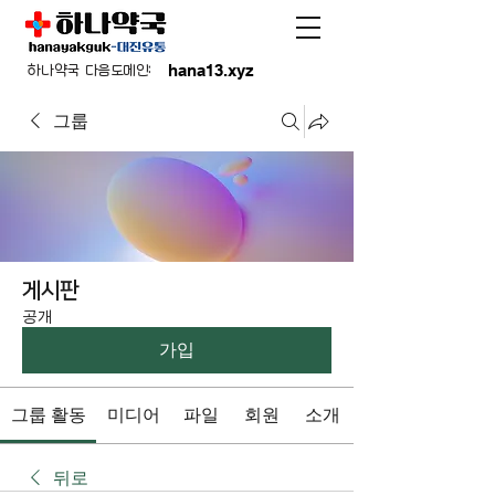
hana13.xyz
하나약국 다음도메인:
그룹
게시판
공개
가입
그룹 활동
미디어
파일
회원
소개
뒤로