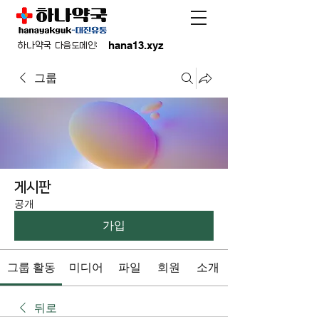
hana13.xyz
하나약국 다음도메인:
그룹
게시판
공개
가입
그룹 활동
미디어
파일
회원
소개
뒤로