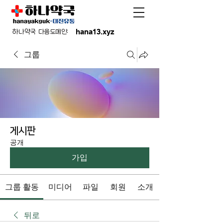
hana13.xyz
하나약국 다음도메인:
그룹
게시판
공개
가입
그룹 활동
미디어
파일
회원
소개
뒤로