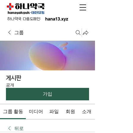
hana13.xyz
하나약국 다음도메인:
그룹
게시판
공개
가입
그룹 활동
미디어
파일
회원
소개
뒤로