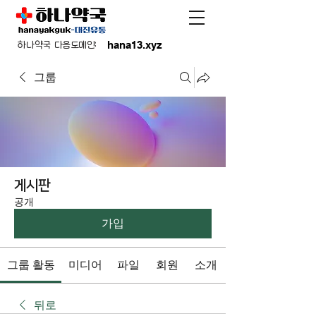
hana13.xyz
하나약국 다음도메인:
그룹
게시판
공개
가입
그룹 활동
미디어
파일
회원
소개
뒤로