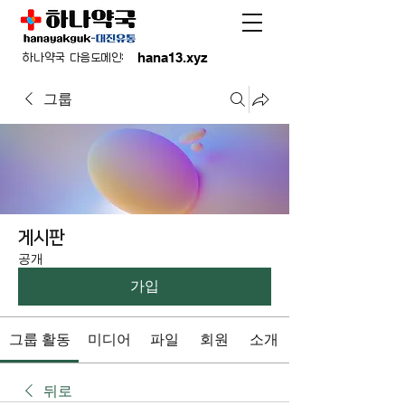
hana13.xyz
하나약국 다음도메인:
그룹
게시판
공개
가입
그룹 활동
미디어
파일
회원
소개
뒤로