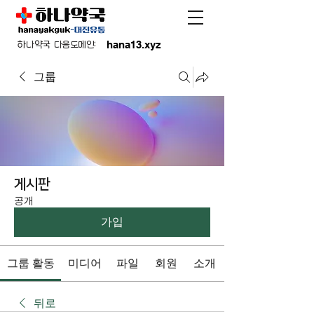
hana13.xyz
하나약국 다음도메인:
그룹
게시판
공개
가입
그룹 활동
미디어
파일
회원
소개
뒤로